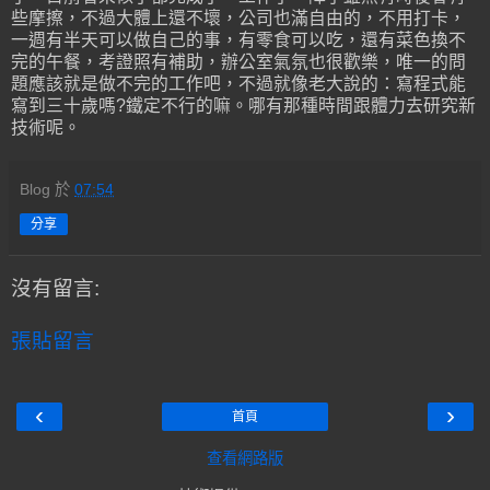
些摩擦，不過大體上還不壞，公司也滿自由的，不用打卡，
一週有半天可以做自己的事，有零食可以吃，還有菜色換不
完的午餐，考證照有補助，辦公室氣氛也很歡樂，唯一的問
題應該就是做不完的工作吧，不過就像老大說的：寫程式能
寫到三十歲嗎?鐵定不行的嘛。哪有那種時間跟體力去研究新
技術呢。
Blog
於
07:54
分享
沒有留言:
張貼留言
‹
›
首頁
查看網路版