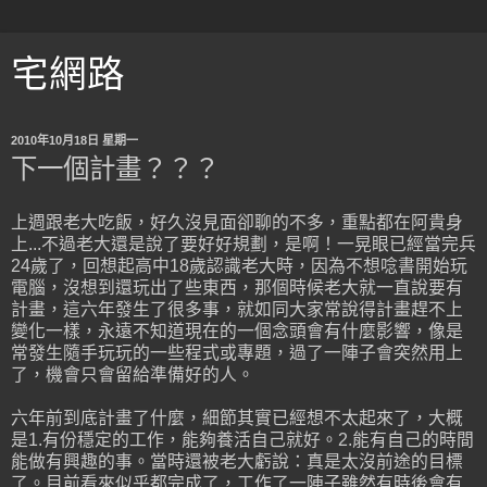
宅網路
2010年10月18日 星期一
下一個計畫？？？
上週跟老大吃飯，好久沒見面卻聊的不多，重點都在阿貴身
上...不過老大還是說了要好好規劃，是啊！一晃眼已經當完兵
24歲了，回想起高中18歲認識老大時，因為不想唸書開始玩
電腦，沒想到還玩出了些東西，那個時候老大就一直說要有
計畫，這六年發生了很多事，就如同大家常說得計畫趕不上
變化一樣，永遠不知道現在的一個念頭會有什麼影響，像是
常發生隨手玩玩的一些程式或專題，過了一陣子會突然用上
了，機會只會留給準備好的人。
六年前到底計畫了什麼，細節其實已經想不太起來了，大概
是1.有份穩定的工作，能夠養活自己就好。2.能有自己的時間
能做有興趣的事。當時還被老大虧說：真是太沒前途的目標
了。目前看來似乎都完成了，工作了一陣子雖然有時後會有