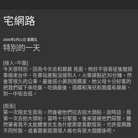
宅網路
2005年2月11日 星期五
特別的一天
[接人~午飯]
今天很特別，因為今天去和鼐鼐 見面，她好不容易從後龍搭
車過來台中，在車站差點沒接到人，火車誤點近30分鐘，然
後等很久的公車，最後搭小黃到雨蝶家，她父母十分好客的
把我們留下來吃飯，吃過飯後，雨蝶和海兒和我還有鼐鼐，
到一中街去逛。
[逛街]
第一次陪女生逛街，然後被他們拉去拍大頭貼，說時話，我
第一次去拍大頭貼，當時十分緊張，後來是被他們惡整，雖
然筆者我不太能體會女生為什麼那麼喜歡逛街，也許是興趣
不同所致，或者跟家庭環境人格也有很大個關係吧。