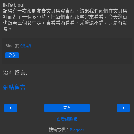
[回家blog]
記得有一次和朋友去文具店買東西，結果我們兩個在文具店
裡面逛了一個多小時，把每個東西都拿起來看看，今天逛街
也跟著三個女生走，東看看西看看，感覺還不錯，只是有點
累。
Blog
於
06:49
分享
沒有留言:
張貼留言
‹
›
首頁
查看網路版
技術提供：
Blogger
.