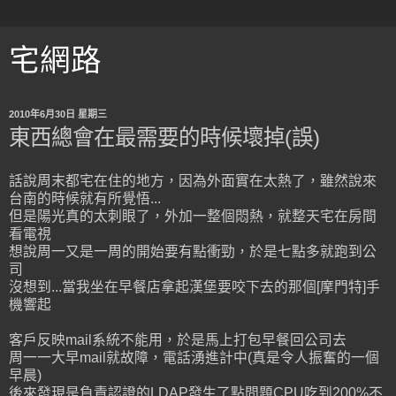
宅網路
2010年6月30日 星期三
東西總會在最需要的時候壞掉(誤)
話說周末都宅在住的地方，因為外面實在太熱了，雖然說來
台南的時候就有所覺悟...
但是陽光真的太刺眼了，外加一整個悶熱，就整天宅在房間
看電視
想說周一又是一周的開始要有點衝勁，於是七點多就跑到公
司
沒想到...當我坐在早餐店拿起漢堡要咬下去的那個[摩門特]手
機響起
客戶反映mail系統不能用，於是馬上打包早餐回公司去
周一一大早mail就故障，電話湧進計中(真是令人振奮的一個
早晨)
後來發現是負責認證的LDAP發生了點問題CPU吃到200%不