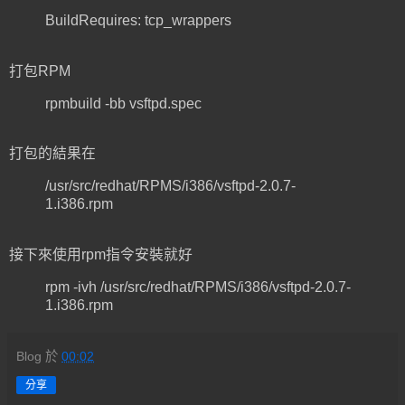
BuildRequires: tcp_wrappers
打包RPM
rpmbuild -bb vsftpd.spec
打包的結果在
/usr/src/redhat/RPMS/i386/vsftpd-2.0.7-
1.i386.rpm
接下來使用rpm指令安裝就好
rpm -ivh /usr/src/redhat/RPMS/i386/vsftpd-2.0.7-
1.i386.rpm
Blog
於
00:02
分享