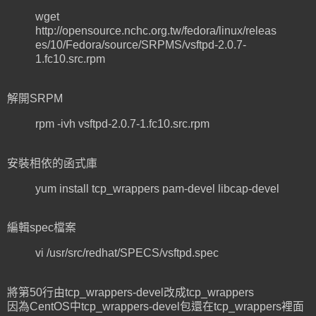
wget
http://opensource.nchc.org.tw/fedora/linux/releas
es/10/Fedora/source/SRPMS/vsftpd-2.0.7-
1.fc10.src.rpm
解開SRPM
rpm -ivh vsftpd-2.0.7-1.fc10.src.rpm
安裝相依的函式庫
yum install tcp_wrappers pam-devel libcap-devel
編輯spec檔案
vi /usr/src/redhat/SPECS/vsftpd.spec
將第50行由tcp_wrappers-devel改成tcp_wrappers
因為CentOS中tcp_wrappers-devel包還在tcp_wrappers裡面