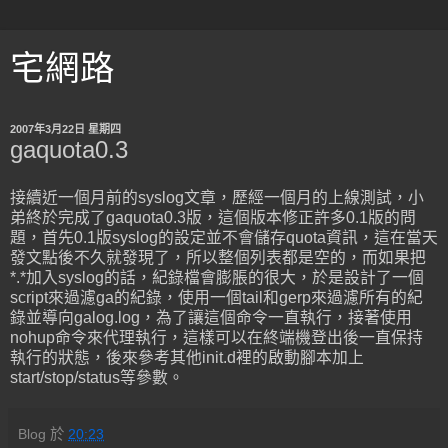
宅網路
2007年3月22日 星期四
gaquota0.3
接續近一個月前的syslog文章，歷經一個月的上線測試，小
弟終於完成了gaquota0.3版，這個版本修正許多0.1版的問
題，首先0.1版syslog的設定並不會儲存quota資訊，這在當天
發文點後不久就發現了，所以整個列表都是空的，而如果把
*.*加入syslog的話，紀錄檔會膨脹的很大，於是設計了一個
script來過濾ga的紀錄，使用一個tail和gerp來過濾所有的紀
錄並導向galog.log，為了讓這個命令一直執行，接著使用
nohup命令來代理執行，這樣可以在終端機登出後一直保持
執行的狀態，後來參考其他init.d裡的啟動腳本加上
start/stop/status等參數。
Blog
於
20:23