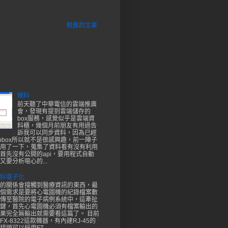
較舊的文章
爆料
前天聽了中華電信的雲端推廣
會，發現有提到雲端儲存的
box服務，感覺似乎是雲端資
料櫃，幾個月前朋友有用過告
訴我可以同步資料，因為已經
opbox所以就不是很感興趣，前一陣子
用了一下，蒐集了資料看有沒有利用
首先沒有公開的api，要用程式自動
又要分析噁心的...
料電子化
的關係會接觸到醫療資訊的東西，最
個需求是要將心電圖機的紀錄檔案數
傳至醫院的電子病例系統中，這牽扯
鍵，首先心電圖機必須有檔案輸出的
果完全無輸出就需要看這篇了。 目前
X-8322這款機器，有內建RJ-45的