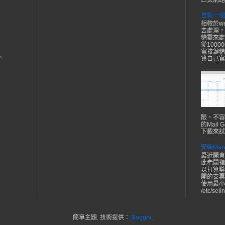
乙太網路接
自製一個
相較於w
去處理，
精靈來處
從1000
寫按鍵精
m
算自己寫
限，不容
的Mail
下載來試
安裝Ma
最近開會
此老闆指
以打算導
開的支票自己
使用最小
/etc/selin
簡單主題. 技術提供：
Blogger
.