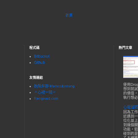
首頁
程式碼
熱門文章
Bitbucket
Github
友情連結
使用Dr
抱風伴靜 Memostorming
想到就試
〃心裡一隅〃
的價值，
執行想必
Rengised.com
心電圖資
因為工作
近遇到一
位化並上
到幾個關
功能，如
碰到的是F