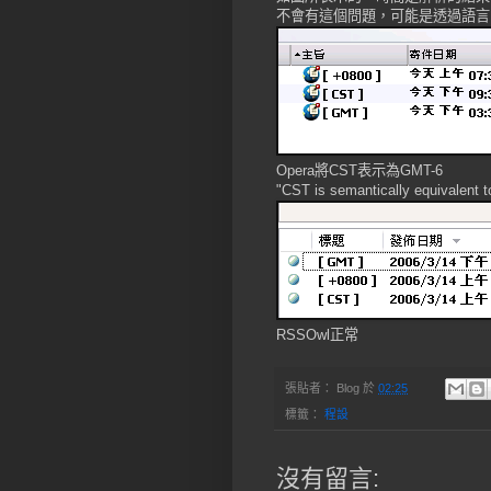
不會有這個問題，可能是透過語言的
Opera將CST表示為GMT-6
"CST is semantically equivalent
RSSOwl正常
張貼者：
Blog
於
02:25
標籤：
程設
沒有留言: