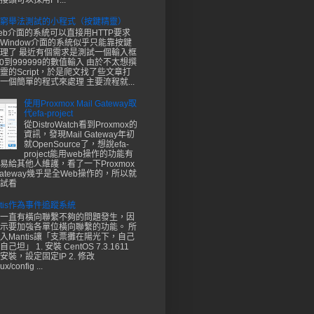
頭可以採用FT...
窮舉法測試的小程式（按鍵精靈）
eb介面的系統可以直接用HTTP要求
Window介面的系統似乎只能靠按鍵
理了 最近有個需求是測試一個輸入框
00到999999的數值輸入 由於不太想撰
靈的Script，於是爬文找了些文章打
一個簡單的程式來處理 主要流程就...
使用Proxmox Mail Gateway取
代efa-project
從DistroWatch看到Proxmox的
資訊，發現Mail Gateway年初
就OpenSource了，想說efa-
project能用web操作的功能有
易給其他人維護，看了一下Proxmox
 Gateway幾乎是全Web操作的，所以就
試看
ntis作為事件追蹤系統
一直有橫向聯繫不夠的問題發生，因
示要加強各單位橫向聯繫的功能。 所
入Mantis讓「支票攤在陽光下，自己
坦」 1. 安裝 CentOS 7.3.1611
安裝，設定固定IP 2. 修改
ux/config ...