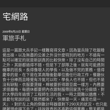
宅網路
2009年8月23日 星期日
軍旅手札
這是一篇跟大兵手記一樣難寫得文章，因為當兵除了吃飯睡
覺出操，以及無盡的公差之外沒什麼特別的地方，不過有一
點可以確定的就是新訓真的比較快樂，除了沒有自己的時間
之外，其餘都過得不錯，但是下了部隊之後，就有可能遇到
機車的班長，長得像壞人的學長，以及做不完的業務，值得
慶幸的是，在下是在某高階後勤單位擔任行政工作，餐廳伙
食十分棒而且睡覺有冷氣可以吹，學長人也不錯，但也不是
沒有缺點，衣服要燙線，棉被要折得跟豆腐一樣方，內務要
求很嚴格，每週休都要把內衣跟制服帶回家洗十分麻煩，對
於大學四年過慣了工程師生活的我，一時之間難以適應，不
過套句常說的話『既然都來了，快樂是一天，痛苦也是一
天』，對於左上角的倒數計時器還剩下290天的狀況，也只能
硬著頭皮撐下去了，話說我真的不喜歡這個業務，整天都是