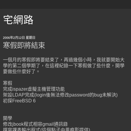
宅網路
2006年2月12日 星期日
寒假即將結束
一個月的寒假即將要結束了，再過幾個小時，我就要開始大
學的第二個學期了，在這裡紀錄一下寒假做了些什麼，開學
要做些什麼好了。
寒假
完成ispazer虛擬主機管理功能
架設LDAP完成(login後無法修改password的bug未解決)
初探FreeBSD 6
開學
修改jbook程式相容gmail通訊錄
撰寫課表輸出程式(這個點子由風痕影提供)