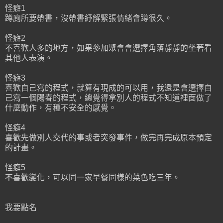
怪癖1
蹲廁所要帶書，沒帶書紓解緊張情緒會蹲很久。
怪癖2
不喜歡人多的地方，如果參加聚會會選擇角落靜靜的坐著看
其他人表演。
怪癖3
喜歡自己寫的程式，就算有現成的可以用，我還是會選擇自
己寫一個陽春的程式，總覺得拿別人的程式不知道裡面做了
什麼動作，有種不安全的感覺。
怪癖4
喜歡先做別人交代的事或者突發事件，做完再完成原本預定
的計畫。
怪癖5
不喜歡變化，可以同一家早餐同樣的菜色吃三年。
我要點名