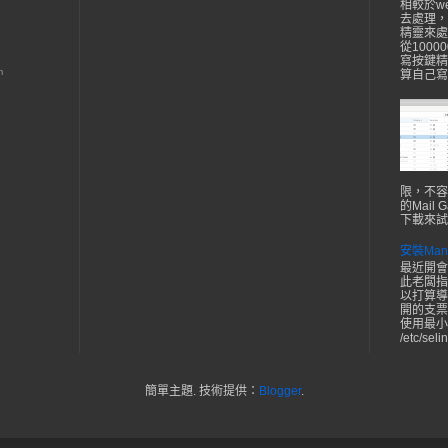
相較於w
去處理，
精靈來處
從1000
寫按鍵精
m
算自己寫
限，不容
的Mail
下載來試
安裝Ma
最近開會
此老闆指
以打算導
開的支票自己
使用最小
/etc/selin
簡單主題. 技術提供：
Blogger
.