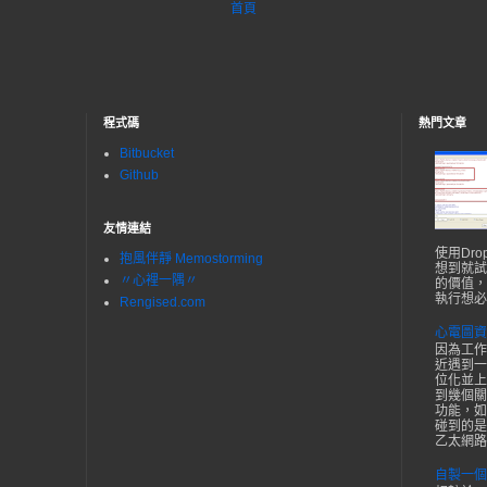
首頁
程式碼
熱門文章
Bitbucket
Github
友情連結
使用Dr
抱風伴靜 Memostorming
想到就試
〃心裡一隅〃
的價值，
執行想必
Rengised.com
心電圖資
因為工作
近遇到一
位化並上
到幾個關
功能，如
碰到的是F
乙太網路接
自製一個