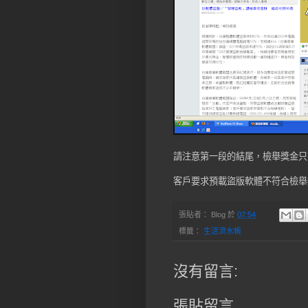
請注意第一段的結尾，檢舉獎金只
客戶要求預載盜版軟體不符合檢舉類
張貼者：
Blog
於
07:54
標籤：
生活流水帳
沒有留言:
張貼留言