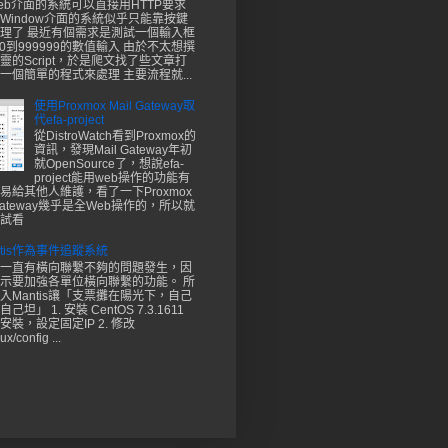
eb介面的系統可以直接用HTTP要求
Window介面的系統似乎只能靠按鍵
理了 最近有個需求是測試一個輸入框
00到999999的數值輸入 由於不太想撰
靈的Script，於是爬文找了些文章打
一個簡單的程式來處理 主要流程就...
使用Proxmox Mail Gateway取
代efa-project
從DistroWatch看到Proxmox的
資訊，發現Mail Gateway年初
就OpenSource了，想說efa-
project能用web操作的功能有
易給其他人維護，看了一下Proxmox
 Gateway幾乎是全Web操作的，所以就
試看
ntis作為事件追蹤系統
一直有橫向聯繫不夠的問題發生，因
示要加強各單位橫向聯繫的功能。 所
入Mantis讓「支票攤在陽光下，自己
坦」 1. 安裝 CentOS 7.3.1611
安裝，設定固定IP 2. 修改
ux/config ...