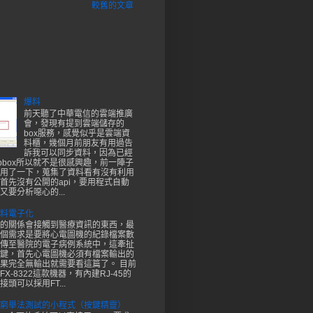
較舊的文章
爆料
前天聽了中華電信的雲端推廣
會，發現有提到雲端儲存的
box服務，感覺似乎是雲端資
料櫃，幾個月前朋友有用過告
訴我可以同步資料，因為已經
opbox所以就不是很感興趣，前一陣子
用了一下，蒐集了資料看有沒有利用
首先沒有公開的api，要用程式自動
又要分析噁心的...
料電子化
的關係會接觸到醫療資訊的東西，最
個需求是要將心電圖機的紀錄檔案數
傳至醫院的電子病例系統中，這牽扯
鍵，首先心電圖機必須有檔案輸出的
果完全無輸出就需要看這篇了。 目前
X-8322這款機器，有內建RJ-45的
頭可以採用FT...
窮舉法測試的小程式（按鍵精靈）