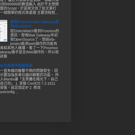
理了 最近有個需求是測試一個輸入框
00到999999的數值輸入 由於不太想撰
靈的Script，於是爬文找了些文章打
一個簡單的程式來處理 主要流程就...
使用Proxmox Mail Gateway取
代efa-project
從DistroWatch看到Proxmox的
資訊，發現Mail Gateway年初
就OpenSource了，想說efa-
project能用web操作的功能有
易給其他人維護，看了一下Proxmox
 Gateway幾乎是全Web操作的，所以就
試看
ntis作為事件追蹤系統
一直有橫向聯繫不夠的問題發生，因
示要加強各單位橫向聯繫的功能。 所
入Mantis讓「支票攤在陽光下，自己
坦」 1. 安裝 CentOS 7.3.1611
安裝，設定固定IP 2. 修改
ux/config ...