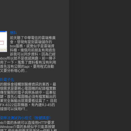
爆料
前天聽了中華電信的雲端推廣
會，發現有提到雲端儲存的
box服務，感覺似乎是雲端資
料櫃，幾個月前朋友有用過告
訴我可以同步資料，因為已經
opbox所以就不是很感興趣，前一陣子
用了一下，蒐集了資料看有沒有利用
首先沒有公開的api，要用程式自動
又要分析噁心的...
料電子化
的關係會接觸到醫療資訊的東西，最
個需求是要將心電圖機的紀錄檔案數
傳至醫院的電子病例系統中，這牽扯
鍵，首先心電圖機必須有檔案輸出的
果完全無輸出就需要看這篇了。 目前
X-8322這款機器，有內建RJ-45的
頭可以採用FT...
窮舉法測試的小程式（按鍵精靈）
eb介面的系統可以直接用HTTP要求
Window介面的系統似乎只能靠按鍵