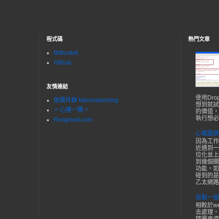
程式碼
熱門文章
Bitbucket
Github
友情連結
使用Dr
抱風伴靜 Memostorming
想到就試
〃心裡一隅〃
的價值，
執行想必
Rengised.com
心電圖資
因為工作
近遇到一
位化並上
到幾個關
功能，如
碰到的是F
乙太網路接
自製一個
相較於w
去處理，