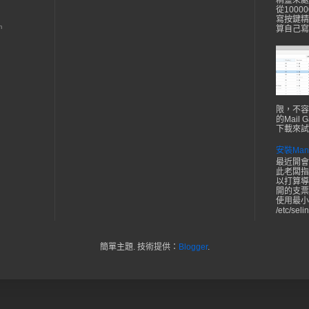
精靈來處
從1000
寫按鍵精
m
算自己寫
限，不容
的Mail
下載來試
安裝Ma
最近開會
此老闆指
以打算導
開的支票自己
使用最小
/etc/selin
簡單主題. 技術提供：
Blogger
.