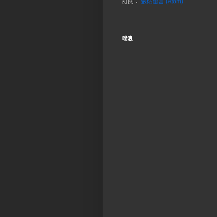
訂閱：
張貼留言 (Atom)
噗浪