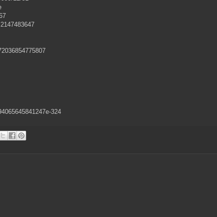
e
67
+2147483647
72036854775807
.94065645841247e-324